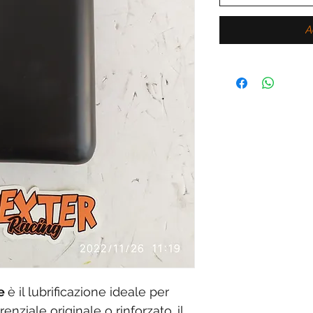
A
pe
è il lubrificazione ideale per
erenziale originale o rinforzato. il