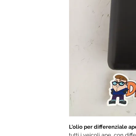
L'olio per differenziale a
tutti i veicoli ape, con diff