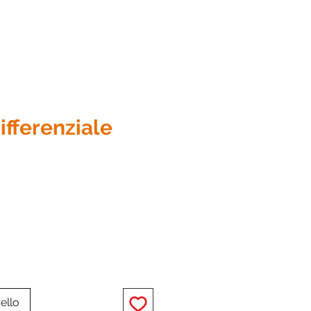
differenziale
zo
ello