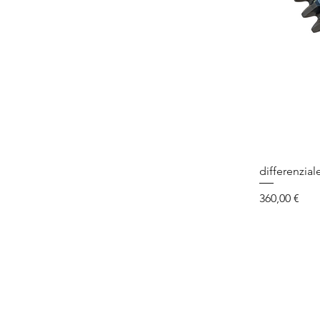
differenzial
Prezzo
360,00 €