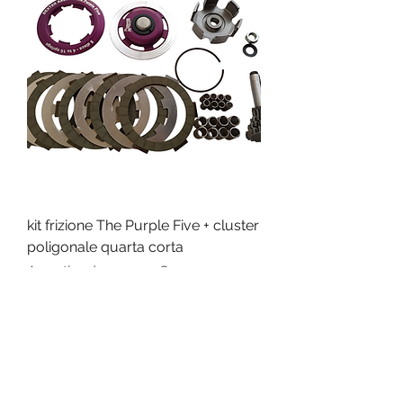
kit frizione The Purple Five + cluster
poligonale quarta corta
Prezzo scontato
A partire da
395,00 €