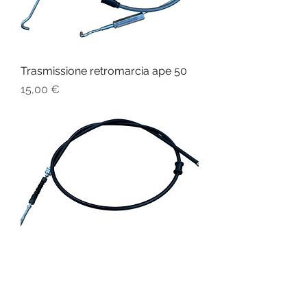
Trasmissione retromarcia ape 50
Prezzo
15,00 €
Trasmissione freno anteriore ape