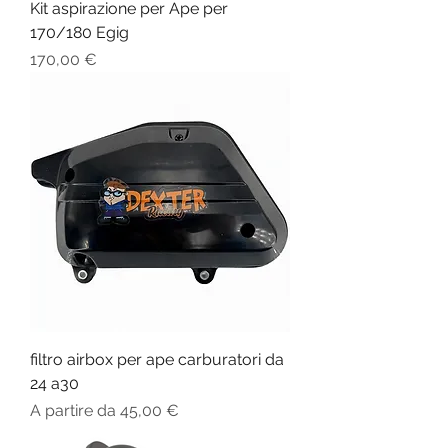
Kit aspirazione per Ape per
170/180 Egig
Prezzo
170,00 €
filtro airbox per ape carburatori da
24 a30
Prezzo scontato
A partire da
45,00 €