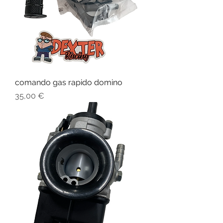
comando gas rapido domino
Prezzo
35,00 €