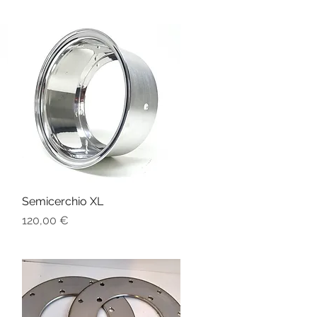
Semicerchio XL
Vista rapida
Prezzo
120,00 €