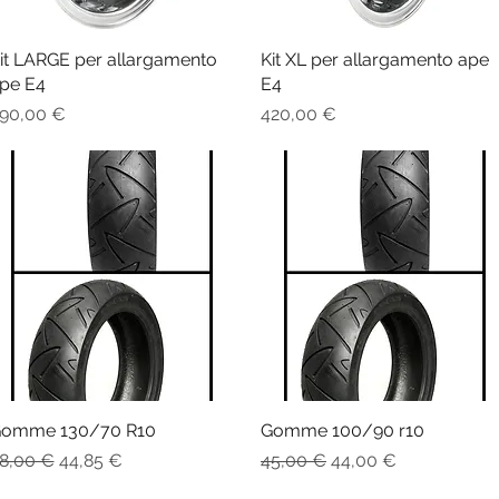
it LARGE per allargamento
Vista rapida
Kit XL per allargamento ape
Vista rapida
pe E4
E4
rezzo
Prezzo
90,00 €
420,00 €
omme 130/70 R10
Vista rapida
Gomme 100/90 r10
Vista rapida
rezzo regolare
Prezzo scontato
Prezzo regolare
Prezzo scontato
8,00 €
44,85 €
45,00 €
44,00 €