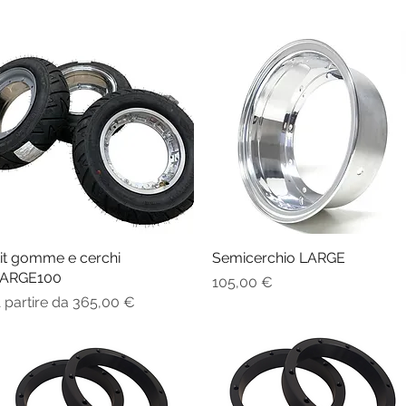
it gomme e cerchi
Vista rapida
Semicerchio LARGE
Vista rapida
ARGE100
Prezzo
105,00 €
rezzo scontato
 partire da
365,00 €