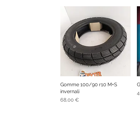
Gomme 100/90 r10 M+S
Vista rapida
G
invernali
P
4
Prezzo
68,00 €