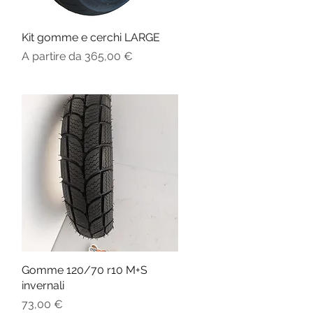
Kit gomme e cerchi LARGE
Vista rapida
Prezzo scontato
A partire da
365,00 €
Gomme 120/70 r10 M+S
Vista rapida
invernali
Prezzo
73,00 €