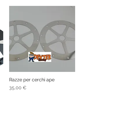
Razze per cerchi ape
Vista rapida
Prezzo
35,00 €