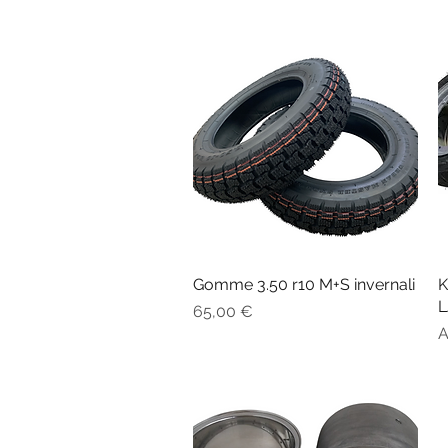
Gomme 3.50 r10 M+S invernali
Vista rapida
K
L
Prezzo
65,00 €
P
A