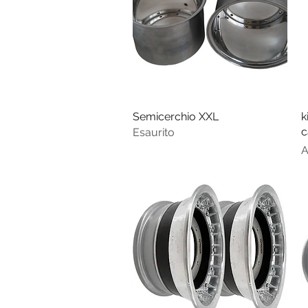
Semicerchio XXL
Vista rapida
k
c
Esaurito
P
A