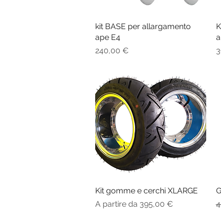
kit BASE per allargamento
Vista rapida
K
ape E4
a
Prezzo
P
240,00 €
3
Kit gomme e cerchi XLARGE
Vista rapida
G
Prezzo scontato
P
A partire da
395,00 €
4