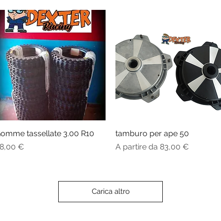
omme tassellate 3.00 R10
Vista rapida
tamburo per ape 50
Vista rapida
rezzo
Prezzo scontato
8,00 €
A partire da
83,00 €
Carica altro