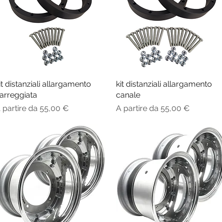
it distanziali allargamento
Vista rapida
kit distanziali allargamento
Vista rapida
arreggiata
canale
rezzo scontato
Prezzo scontato
 partire da
55,00 €
A partire da
55,00 €