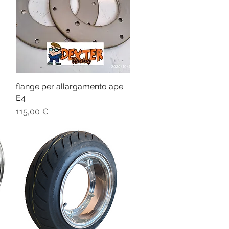
flange per allargamento ape
Vista rapida
E4
Prezzo
115,00 €