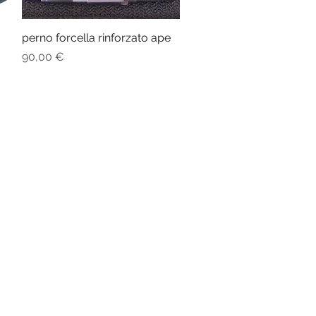
perno forcella rinforzato ape
Vista rapida
Prezzo
90,00 €