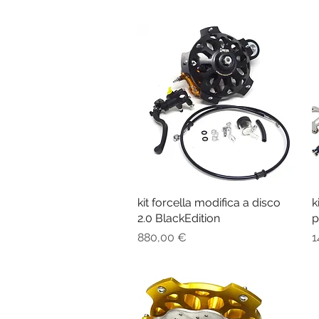
kit forcella modifica a disco
Vista rapida
k
2.0 BlackEdition
p
Prezzo
P
880,00 €
1