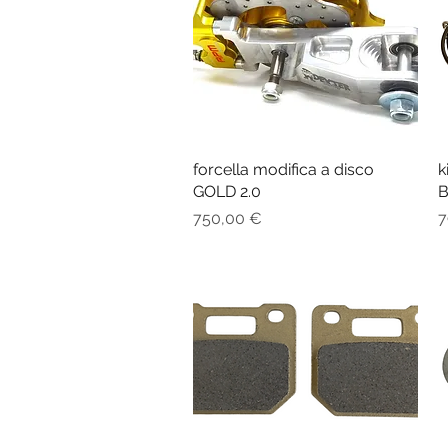
forcella modifica a disco
Vista rapida
k
GOLD 2.0
B
Prezzo
P
750,00 €
7