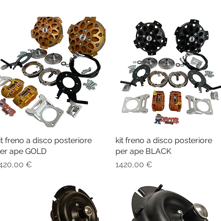
it freno a disco posteriore
Vista rapida
kit freno a disco posteriore
Vista rapida
er ape GOLD
per ape BLACK
rezzo
Prezzo
420,00 €
1420,00 €