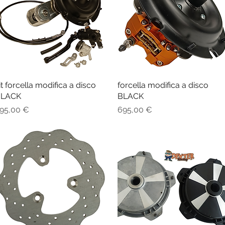
it forcella modifica a disco
Vista rapida
forcella modifica a disco
Vista rapida
LACK
BLACK
rezzo
Prezzo
95,00 €
695,00 €