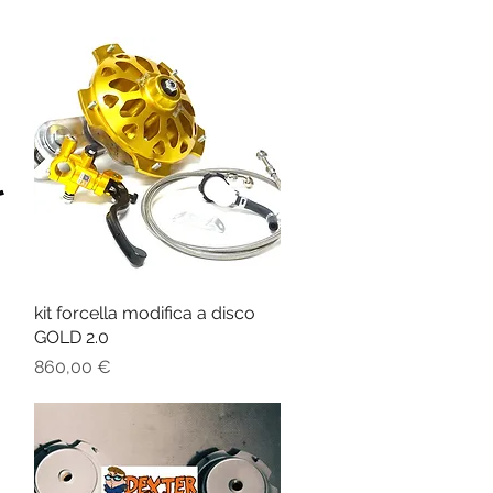
kit forcella modifica a disco
Vista rapida
GOLD 2.0
Prezzo
860,00 €