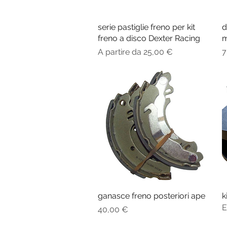
serie pastiglie freno per kit
Vista rapida
d
freno a disco Dexter Racing
m
Prezzo scontato
P
A partire da
25,00 €
7
ganasce freno posteriori ape
Vista rapida
k
E
Prezzo
40,00 €