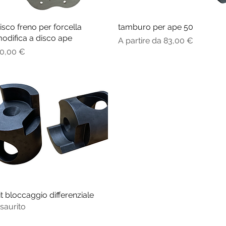
isco freno per forcella
Vista rapida
tamburo per ape 50
Vista rapida
odifica a disco ape
Prezzo scontato
A partire da
83,00 €
rezzo
0,00 €
it bloccaggio differenziale
Vista rapida
saurito