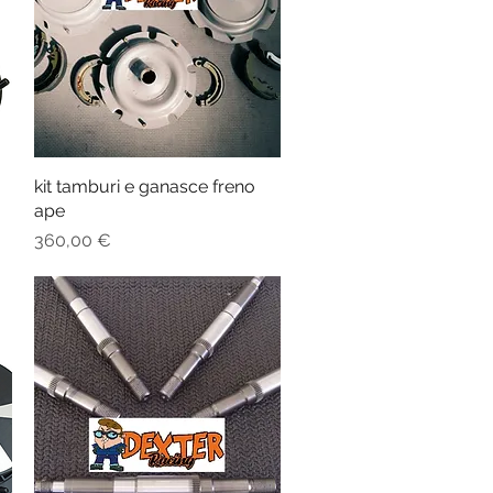
kit tamburi e ganasce freno
Vista rapida
ape
Prezzo
360,00 €