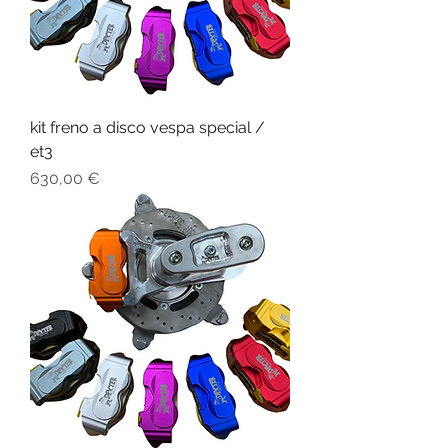
kit freno a disco vespa special /
et3
Prezzo
630,00 €