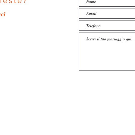
ieste?
rci