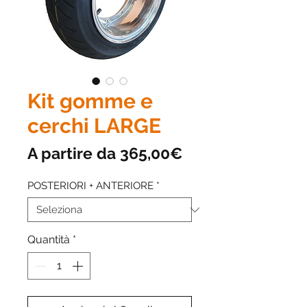
Kit gomme e
cerchi LARGE
Prezzo
A partire da
365,00€
scontato
POSTERIORI + ANTERIORE
*
Quantità
*