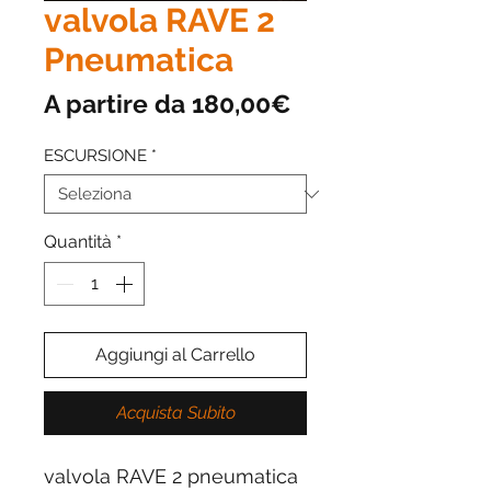
valvola RAVE 2
Pneumatica
Prezzo
A partire da
180,00€
scontato
ESCURSIONE
*
Quantità
*
Aggiungi al Carrello
Acquista Subito
valvola RAVE 2 pneumatica