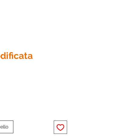
dificata
zzo
ello