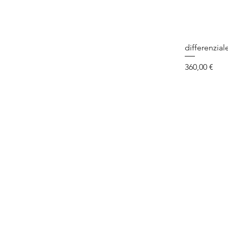
differenzial
Prezzo
360,00 €