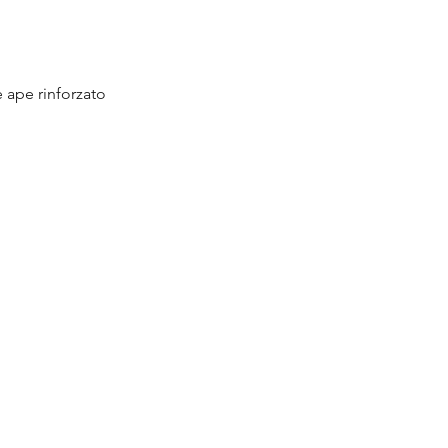
e ape rinforzato
Vista rapida