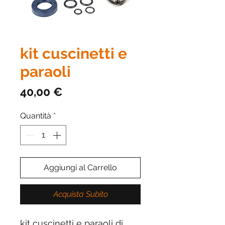
kit cuscinetti e
paraoli
Prezzo
40,00 €
Quantità
*
Aggiungi al Carrello
Acquista Subito
kit cuscinetti e paraoli di