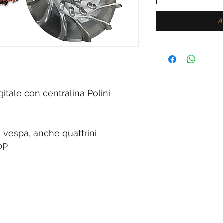
A
itale con centralina Polini
, vespa, anche quattrini
DP