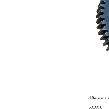
differenzial
Prezzo
360,00 €