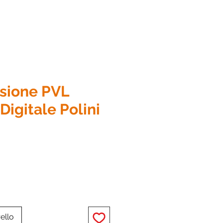
nsione PVL
Digitale Polini
zzo
ello