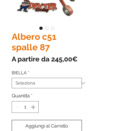
Albero c51
spalle 87
Prezzo
A partire da
245,00€
scontato
BIELLA
*
Quantità
*
Aggiungi al Carrello