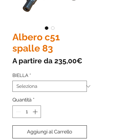
Albero c51
spalle 83
Prezzo
A partire da
235,00€
scontato
BIELLA
*
Quantità
*
Aggiungi al Carrello