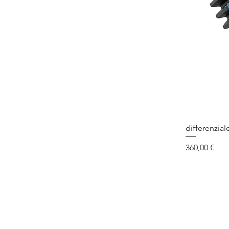
differenzial
Prezzo
360,00 €