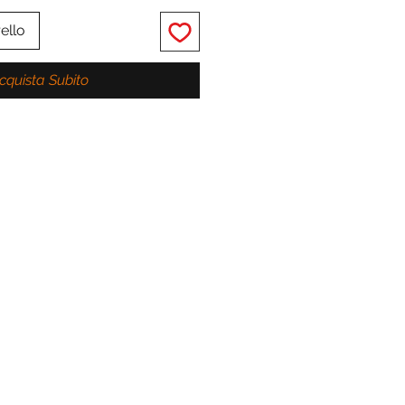
ello
cquista Subito