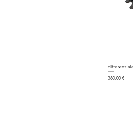
differenzial
Prezzo
360,00 €