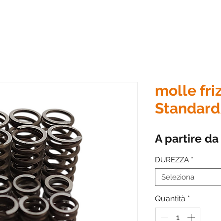
molle fri
Standar
A partire d
DUREZZA
*
Seleziona
Quantità
*