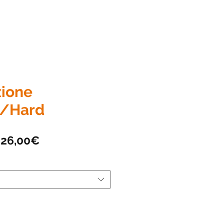
zione
d/Hard
Prezzo
a
26,00€
scontato