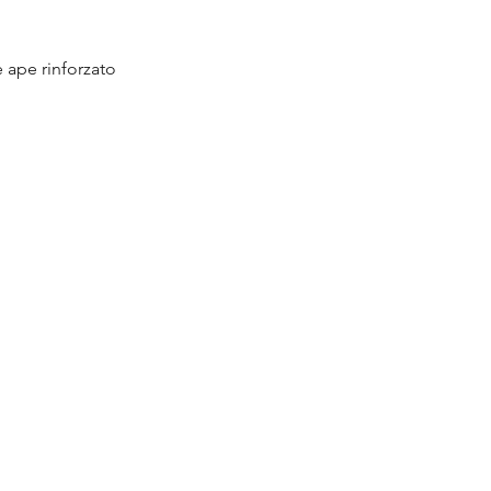
e ape rinforzato
Vista rapida