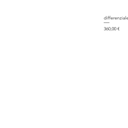
differenzial
Prezzo
360,00 €