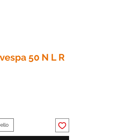
vespa 50 N L R
zo
ello