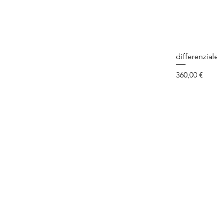
differenzial
Prezzo
360,00 €