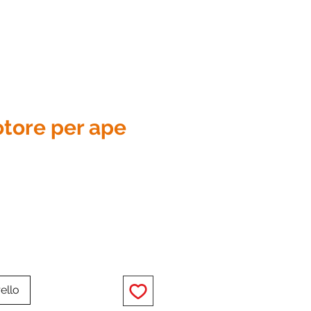
otore per ape
zzo
ello