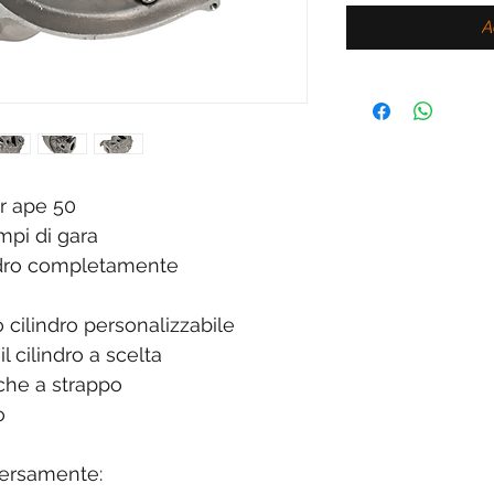
A
er ape 50
ampi di gara
indro completamente
 cilindro personalizzabile
il cilindro a scelta
 che a strappo
o
versamente: